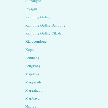
Jatinangor
Jayagiri
Kambing Guling
Kambing Guling Bandung
Kambing Guling Cikole
Kiaracondong
Kopo
Lembang
Lengkong
Majalaya
Margaasih
Margahayu
Maribaya
Nagreg