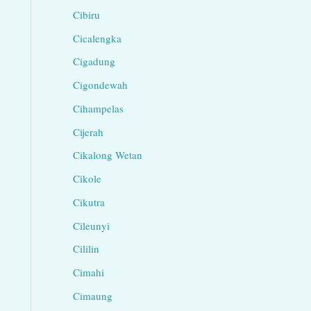
Cibiru
Cicalengka
Cigadung
Cigondewah
Cihampelas
Cijerah
Cikalong Wetan
Cikole
Cikutra
Cileunyi
Cililin
Cimahi
Cimaung