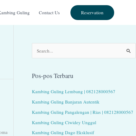
Reservation
Kambing Guling
Contact Us
C
a
r
Pos-pos Terbaru
i
u
Kambing Guling Lembang | 082128000567
n
Kambing Guling Banjaran Autentik
t
Kambing Guling Pangalengan | Rias | 082128000567
u
Kambing Guling Ciwidey Unggul
k
roma
Kambing Guling Dago Eksklusif
: