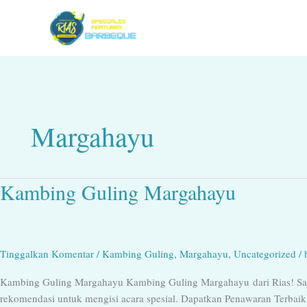
Lewati
ke
konten
Margahayu
Kambing Guling Margahayu
Kambing
Guling
Margahayu
Tinggalkan Komentar
/
Kambing Guling
,
Margahayu
,
Uncategorized
/
Kambing Guling Margahayu Kambing Guling Margahayu dari Rias! Sa
rekomendasi untuk mengisi acara spesial. Dapatkan Penawaran Terbaik