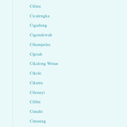
Cibiru
Cicalengka
Cigadung
Cigondewah
Cihampelas
Cijerah
Cikalong Wetan
Cikole
Cikutra
Cileunyi
Cililin
Cimahi
Cimaung