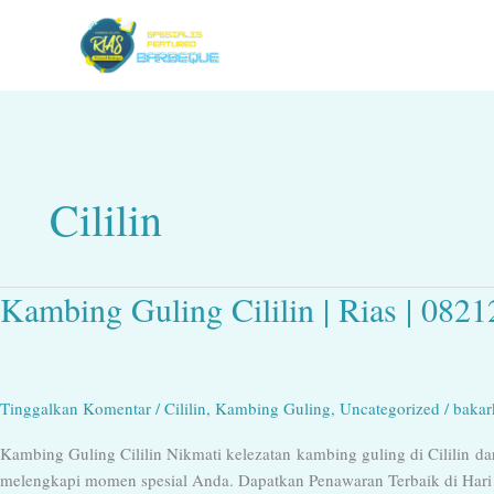
Lewati
ke
konten
Cililin
Kambing Guling Cililin | Rias | 082
Kambing
Guling
Cililin
|
Rias
Tinggalkan Komentar
/
Cililin
,
Kambing Guling
,
Uncategorized
/
baka
|
Kambing Guling Cililin Nikmati kelezatan kambing guling di Cililin 
082128000567
melengkapi momen spesial Anda. Dapatkan Penawaran Terbaik di Hari 