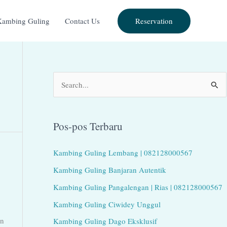
Reservation
Kambing Guling
Contact Us
C
a
r
Pos-pos Terbaru
i
u
Kambing Guling Lembang | 082128000567
n
Kambing Guling Banjaran Autentik
t
Kambing Guling Pangalengan | Rias | 082128000567
u
Kambing Guling Ciwidey Unggul
k
in
Kambing Guling Dago Eksklusif
: