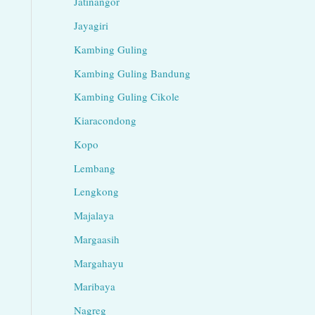
Jatinangor
Jayagiri
Kambing Guling
Kambing Guling Bandung
Kambing Guling Cikole
Kiaracondong
Kopo
Lembang
Lengkong
Majalaya
Margaasih
Margahayu
Maribaya
Nagreg