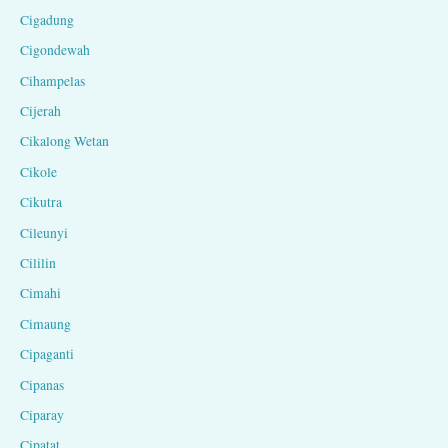
Cigadung
Cigondewah
Cihampelas
Cijerah
Cikalong Wetan
Cikole
Cikutra
Cileunyi
Cililin
Cimahi
Cimaung
Cipaganti
Cipanas
Ciparay
Cipatat