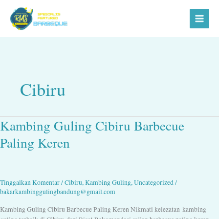
Lewati
ke
konten
Cibiru
Kambing Guling Cibiru Barbecue
Kambing
Guling
Paling Keren
Cibiru
Barbecue
Paling
Keren
Tinggalkan Komentar
/
Cibiru
,
Kambing Guling
,
Uncategorized
/
bakarkambinggulingbandung@gmail.com
Kambing Guling Cibiru Barbecue Paling Keren Nikmati kelezatan kambing