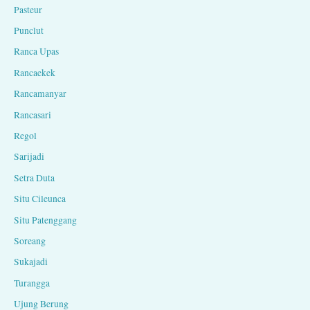
Pasteur
Punclut
Ranca Upas
Rancaekek
Rancamanyar
Rancasari
Regol
Sarijadi
Setra Duta
Situ Cileunca
Situ Patenggang
Soreang
Sukajadi
Turangga
Ujung Berung