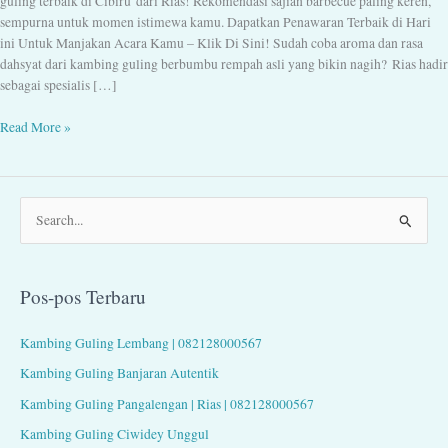
guling terbaik di Cibiru dari Rias! Rekomendasi sajian barbecue paling keren,
sempurna untuk momen istimewa kamu. Dapatkan Penawaran Terbaik di Hari
ini Untuk Manjakan Acara Kamu – Klik Di Sini! Sudah coba aroma dan rasa
dahsyat dari kambing guling berbumbu rempah asli yang bikin nagih? Rias hadir
sebagai spesialis […]
Read More »
C
a
r
Pos-pos Terbaru
i
u
Kambing Guling Lembang | 082128000567
n
Kambing Guling Banjaran Autentik
t
Kambing Guling Pangalengan | Rias | 082128000567
u
Kambing Guling Ciwidey Unggul
k