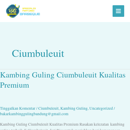
Lewati
ke
konten
Ciumbuleuit
Kambing Guling Ciumbuleuit Kualitas
Kambing
Guling
Premium
Ciumbuleuit
Kualitas
Premium
Tinggalkan Komentar
/
Ciumbuleuit
,
Kambing Guling
,
Uncategorized
/
bakarkambinggulingbandung@gmail.com
Kambing Guling Ciumbuleuit Kualitas Premium Rasakan kelezatan kambing