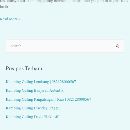
rasa dahsyat dari kambing guling berbumbu rempah asli yang bikin nagih? Rias
hadir
Read More »
C
a
r
Pos-pos Terbaru
i
u
Kambing Guling Lembang | 082128000567
n
Kambing Guling Banjaran Autentik
t
Kambing Guling Pangalengan | Rias | 082128000567
u
Kambing Guling Ciwidey Unggul
k
Kambing Guling Dago Eksklusif
: