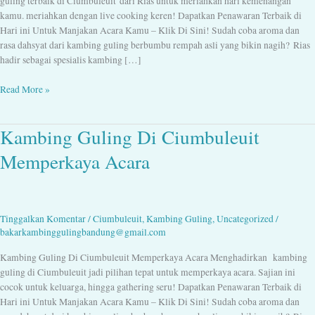
guling terbaik di Ciumbuleuit dari Rias untuk meriahkan hari kemenangan
kamu. meriahkan dengan live cooking keren! Dapatkan Penawaran Terbaik di
Hari ini Untuk Manjakan Acara Kamu – Klik Di Sini! Sudah coba aroma dan
rasa dahsyat dari kambing guling berbumbu rempah asli yang bikin nagih? Rias
hadir sebagai spesialis kambing […]
Read More »
Kambing Guling Di Ciumbuleuit
Kambing
Guling
Memperkaya Acara
Di
Ciumbuleuit
Memperkaya
Acara
Tinggalkan Komentar
/
Ciumbuleuit
,
Kambing Guling
,
Uncategorized
/
bakarkambinggulingbandung@gmail.com
Kambing Guling Di Ciumbuleuit Memperkaya Acara Menghadirkan kambing
guling di Ciumbuleuit jadi pilihan tepat untuk memperkaya acara. Sajian ini
cocok untuk keluarga, hingga gathering seru! Dapatkan Penawaran Terbaik di
Hari ini Untuk Manjakan Acara Kamu – Klik Di Sini! Sudah coba aroma dan