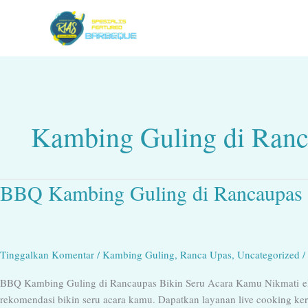
Lewati
ke
konten
Kambing Guling di Ran
BBQ Kambing Guling di Rancaupas 
BBQ
Kambing
Guling
di
Rancaupas
Tinggalkan Komentar
/
Kambing Guling
,
Ranca Upas
,
Uncategorized
/
Bikin
BBQ Kambing Guling di Rancaupas Bikin Seru Acara Kamu Nikmati e
Seru
rekomendasi bikin seru acara kamu. Dapatkan layanan live cooking ke
Acara