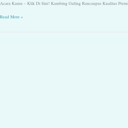
Acara Kamu – Klik Di Sini! Kambing Guling Rancaupas Kualitas Prem
Kamu
Read More »