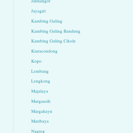
Jatinangor
Jayagiri
Kambing Guling
Kambing Guling Bandung
Kambing Guling Cikole
Kiaracondong
Kopo
Lembang
Lengkong
Majalaya
Margaasih
Margahayu
Maribaya
Nagreg