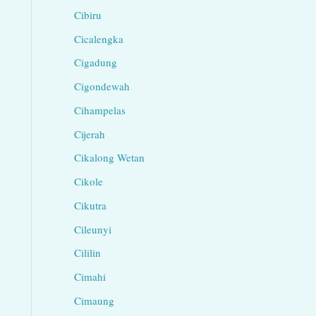
Cibiru
Cicalengka
Cigadung
Cigondewah
Cihampelas
Cijerah
Cikalong Wetan
Cikole
Cikutra
Cileunyi
Cililin
Cimahi
Cimaung