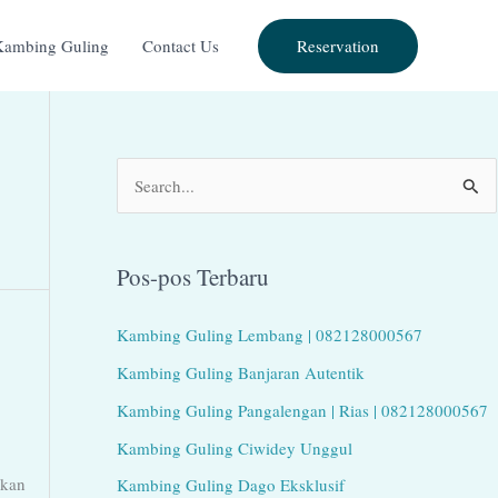
Reservation
Kambing Guling
Contact Us
C
a
r
Pos-pos Terbaru
i
u
Kambing Guling Lembang | 082128000567
n
Kambing Guling Banjaran Autentik
t
Kambing Guling Pangalengan | Rias | 082128000567
u
Kambing Guling Ciwidey Unggul
k
akan
Kambing Guling Dago Eksklusif
: