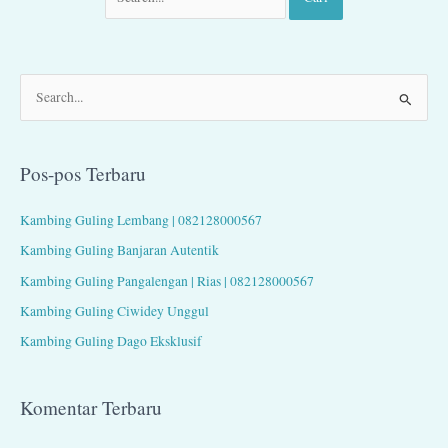
C
a
r
Pos-pos Terbaru
i
u
Kambing Guling Lembang | 082128000567
n
Kambing Guling Banjaran Autentik
t
Kambing Guling Pangalengan | Rias | 082128000567
u
Kambing Guling Ciwidey Unggul
k
Kambing Guling Dago Eksklusif
:
Komentar Terbaru