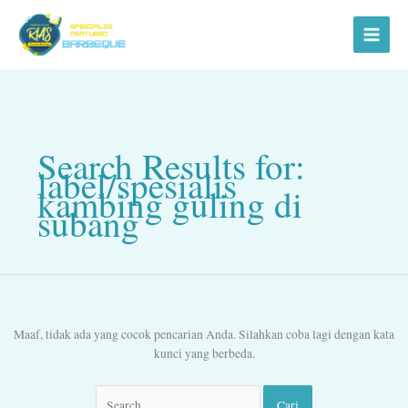
Lewati
Cari
ke
untuk:
konten
Search Results for:
label/spesialis
kambing guling di
subang
Maaf, tidak ada yang cocok pencarian Anda. Silahkan coba lagi dengan kata
kunci yang berbeda.