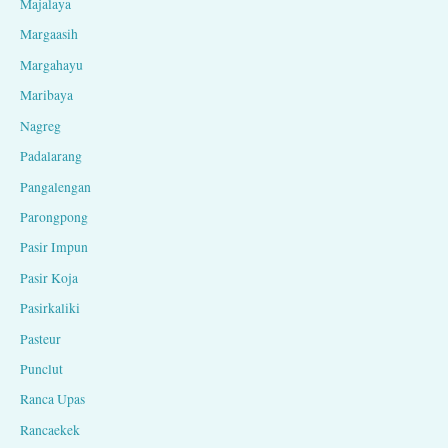
Majalaya
Margaasih
Margahayu
Maribaya
Nagreg
Padalarang
Pangalengan
Parongpong
Pasir Impun
Pasir Koja
Pasirkaliki
Pasteur
Punclut
Ranca Upas
Rancaekek