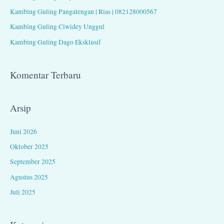
t
Kambing Guling Pangalengan | Rias | 082128000567
u
Kambing Guling Ciwidey Unggul
k
Kambing Guling Dago Eksklusif
:
Komentar Terbaru
Arsip
Juni 2026
Oktober 2025
September 2025
Agustus 2025
Juli 2025