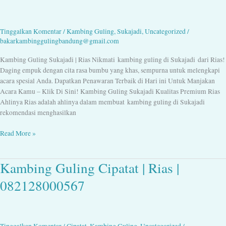
|
Rias
|
Tinggalkan Komentar
/
Kambing Guling
,
Sukajadi
,
Uncategorized
/
082128000567
bakarkambinggulingbandung@gmail.com
Kambing Guling Sukajadi | Rias Nikmati kambing guling di Sukajadi dari Rias!
Daging empuk dengan cita rasa bumbu yang khas, sempurna untuk melengkapi
acara spesial Anda. Dapatkan Penawaran Terbaik di Hari ini Untuk Manjakan
Acara Kamu – Klik Di Sini! Kambing Guling Sukajadi Kualitas Premium Rias
Ahlinya Rias adalah ahlinya dalam membuat kambing guling di Sukajadi
rekomendasi menghasilkan
Read More »
Kambing Guling Cipatat | Rias |
Kambing
Guling
082128000567
Cipatat
|
Rias
|