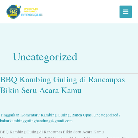
Lewati
ke
konten
Uncategorized
BBQ Kambing Guling di Rancaupas
BBQ
Kambing
Bikin Seru Acara Kamu
Guling
di
Rancaupas
Bikin
Tinggalkan Komentar
/
Kambing Guling
,
Ranca Upas
,
Uncategorized
/
Seru
bakarkambinggulingbandung@gmail.com
Acara
Kamu
BBQ Kambing Guling di Rancaupas Bikin Seru Acara Kamu