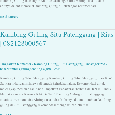
Kambing Guling Jatinangor Kualitas Jatinangor Rias Ahlinya Rias adalah
ahlinya dalam membuat kambing guling di Jatinangor rekomendasi
Read More »
Kambing Guling Situ Patenggang | Rias
Kambing
Guling
| 082128000567
Situ
Patenggang
|
Rias
Tinggalkan Komentar
/
Kambing Guling
,
Situ Patenggang
,
Uncategorized
/
|
bakarkambinggulingbandung@gmail.com
082128000567
Kambing Guling Situ Patenggang Kambing Guling Situ Patenggang dari Rias!
Sajikan hidangan istimewa di tengah keindahan alam. Rekomendasi untuk
melengkapi petualangan Anda. Dapatkan Penawaran Terbaik di Hari ini Untuk
Manjakan Acara Kamu – Klik Di Sini! Kambing Guling Situ Patenggang
Kualitas Premium Rias Ahlinya Rias adalah ahlinya dalam membuat kambing
guling di Situ Patenggang rekomendasi menghasilkan kualitas