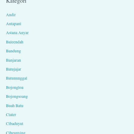
Kategori
Andir
Antapani
Astana Anyar
Baleendah
Bandung
Banjaran
Batujajar
Batununggal
Bojongloa
Bojongsoang
Buah Batu
Ciater
Cibaduyut
Cibeunying