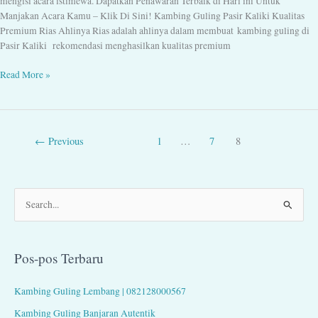
mengisi acara istimewa. Dapatkan Penawaran Terbaik di Hari ini Untuk
Manjakan Acara Kamu – Klik Di Sini! Kambing Guling Pasir Kaliki Kualitas
Premium Rias Ahlinya Rias adalah ahlinya dalam membuat kambing guling di
Pasir Kaliki rekomendasi menghasilkan kualitas premium
Read More »
←
Previous
1
…
7
8
C
a
r
Pos-pos Terbaru
i
u
Kambing Guling Lembang | 082128000567
n
Kambing Guling Banjaran Autentik