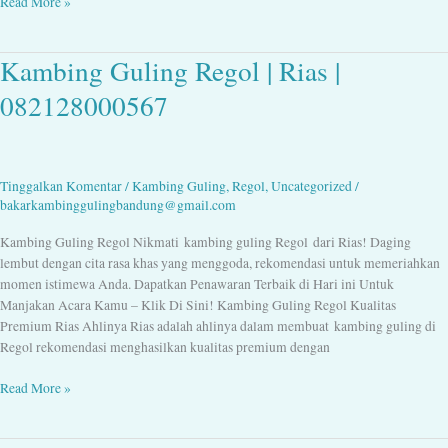
Read More »
Kambing Guling Regol | Rias |
Kambing
Guling
082128000567
Regol
|
Rias
|
Tinggalkan Komentar
/
Kambing Guling
,
Regol
,
Uncategorized
/
082128000567
bakarkambinggulingbandung@gmail.com
Kambing Guling Regol Nikmati kambing guling Regol dari Rias! Daging
lembut dengan cita rasa khas yang menggoda, rekomendasi untuk memeriahkan
momen istimewa Anda. Dapatkan Penawaran Terbaik di Hari ini Untuk
Manjakan Acara Kamu – Klik Di Sini! Kambing Guling Regol Kualitas
Premium Rias Ahlinya Rias adalah ahlinya dalam membuat kambing guling di
Regol rekomendasi menghasilkan kualitas premium dengan
Read More »
Kambing