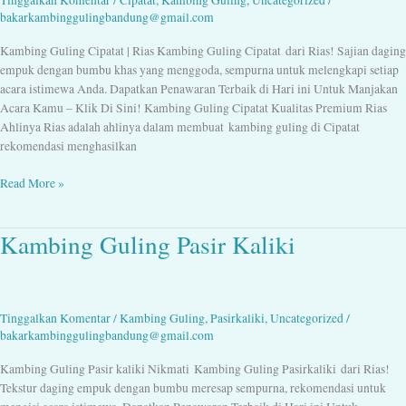
Tinggalkan Komentar
/
Cipatat
,
Kambing Guling
,
Uncategorized
/
082128000567
bakarkambinggulingbandung@gmail.com
Kambing Guling Cipatat | Rias Kambing Guling Cipatat dari Rias! Sajian daging
empuk dengan bumbu khas yang menggoda, sempurna untuk melengkapi setiap
acara istimewa Anda. Dapatkan Penawaran Terbaik di Hari ini Untuk Manjakan
Acara Kamu – Klik Di Sini! Kambing Guling Cipatat Kualitas Premium Rias
Ahlinya Rias adalah ahlinya dalam membuat kambing guling di Cipatat
rekomendasi menghasilkan
Read More »
Kambing Guling Pasir Kaliki
Kambing
Guling
Pasir
Kaliki
Tinggalkan Komentar
/
Kambing Guling
,
Pasirkaliki
,
Uncategorized
/
bakarkambinggulingbandung@gmail.com
Kambing Guling Pasir kaliki Nikmati Kambing Guling Pasirkaliki dari Rias!
Tekstur daging empuk dengan bumbu meresap sempurna, rekomendasi untuk