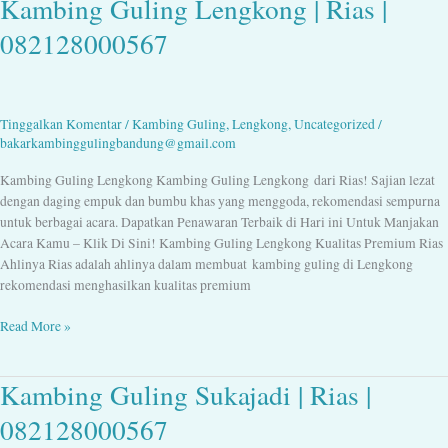
Kambing Guling Lengkong | Rias |
Guling
082128000567
Lengkong
|
Rias
|
Tinggalkan Komentar
/
Kambing Guling
,
Lengkong
,
Uncategorized
/
082128000567
bakarkambinggulingbandung@gmail.com
Kambing Guling Lengkong Kambing Guling Lengkong dari Rias! Sajian lezat
dengan daging empuk dan bumbu khas yang menggoda, rekomendasi sempurna
untuk berbagai acara. Dapatkan Penawaran Terbaik di Hari ini Untuk Manjakan
Acara Kamu – Klik Di Sini! Kambing Guling Lengkong Kualitas Premium Rias
Ahlinya Rias adalah ahlinya dalam membuat kambing guling di Lengkong
rekomendasi menghasilkan kualitas premium
Read More »
Kambing Guling Sukajadi | Rias |
Kambing
Guling
082128000567
Sukajadi