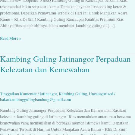
Nikmati el=”noopener”>BBQ Kambing Guling di Rancaupas bersama Rias,
rekomendasi bikin seru acara kamu. Dapatkan layanan live cooking keren &
profesional. Dapatkan Penawaran Terbaik di Hari ini Untuk Manjakan Acara
Kamu – Klik Di Sini! Kambing Guling Rancaupas Kualitas Premium Rias
Ahlinya Rias adalah ahlinya dalam membuat kambing guling di […]
Read More »
Kambing Guling Jatinangor Perpaduan
Kambing
Guling
Kelezatan dan Kemewahan
Jatinangor
Perpaduan
Kelezatan
dan
Tinggalkan Komentar
/
Jatinangor
,
Kambing Guling
,
Uncategorized
/
Kemewahan
bakarkambinggulingbandung@gmail.com
Kambing Guling Jatinangor Perpaduan Kelezatan dan Kemewahan Rasakan
kelezatan kambing guling di Jatinangor! Rias memadukan antara rasa bersama
kemewahan yang memanjakan di berbagai momen istimewa kamu. Dapatkan
Penawaran Terbaik di Hari ini Untuk Manjakan Acara Kamu – Klik Di Sini!