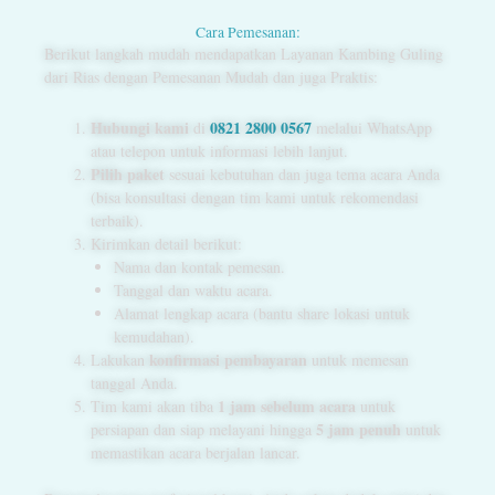
Cara Pemesanan:
Berikut langkah mudah mendapatkan Layanan Kambing Guling
dari Rias dengan Pemesanan Mudah dan juga Praktis:
Hubungi kami
0821 2800 0567
di
melalui WhatsApp
atau telepon untuk informasi lebih lanjut.
Pilih paket
sesuai kebutuhan dan juga tema acara Anda
(bisa konsultasi dengan tim kami untuk rekomendasi
terbaik).
Kirimkan detail berikut:
Nama dan kontak pemesan.
Tanggal dan waktu acara.
Alamat lengkap acara (bantu share lokasi untuk
kemudahan).
konfirmasi pembayaran
Lakukan
untuk memesan
tanggal Anda.
1 jam sebelum acara
Tim kami akan tiba
untuk
5 jam penuh
persiapan dan siap melayani hingga
untuk
memastikan acara berjalan lancar.