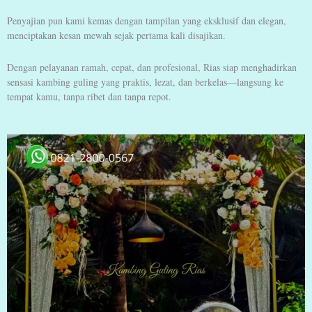
Penyajian pun kami kemas dengan tampilan yang eksklusif dan elegan,
menciptakan kesan mewah sejak pertama kali disajikan.
Dengan pelayanan ramah, cepat, dan profesional, Rias siap menghadirkan
sensasi kambing guling yang praktis, lezat, dan berkelas—langsung ke
tempat kamu, tanpa ribet dan tanpa repot.