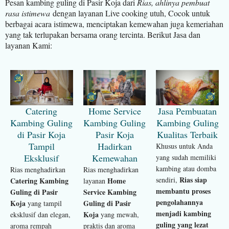
Pesan kambing guling di Pasir Koja dari
Rias, ahlinya pembuat
rasa istimewa
dengan layanan Live cooking utuh, Cocok untuk
berbagai acara istimewa, menciptakan kemewahan juga kemeriahan
yang tak terlupakan bersama orang tercinta. Berikut Jasa dan
layanan Kami:
Catering
Home Service
Jasa Pembuatan
Kambing Guling
Kambing Guling
Kambing Guling
di Pasir Koja
Pasir Koja
Kualitas Terbaik
Tampil
Hadirkan
Khusus untuk Anda
Eksklusif
Kemewahan
yang sudah memiliki
kambing atau domba
Rias menghadirkan
Rias menghadirkan
Rias siap
sendiri,
Catering Kambing
Home
layanan
membantu proses
Guling di Pasir
Service Kambing
pengolahannya
Koja
Guling di Pasir
yang tampil
menjadi kambing
Koja
eksklusif dan elegan,
yang mewah,
guling yang lezat
aroma rempah
praktis dan aroma