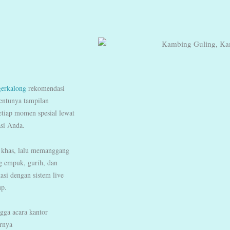
gerkalong
rekomendasi
tentunya tampilan
tiap momen spesial lewat
asi Anda.
 khas, lalu memanggang
g empuk, gurih, dan
asi dengan sistem live
up.
gga acara kantor
rnya