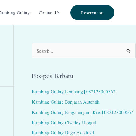
Reservation
Kambing Guling
Contact Us
C
a
r
Pos-pos Terbaru
i
u
Kambing Guling Lembang | 082128000567
n
Kambing Guling Banjaran Autentik
t
Kambing Guling Pangalengan | Rias | 082128000567
u
Kambing Guling Ciwidey Unggul
k
Kambing Guling Dago Eksklusif
: