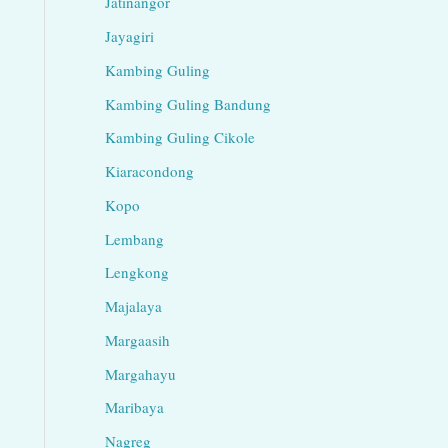
Jatinangor
Jayagiri
Kambing Guling
Kambing Guling Bandung
Kambing Guling Cikole
Kiaracondong
Kopo
Lembang
Lengkong
Majalaya
Margaasih
Margahayu
Maribaya
Nagreg