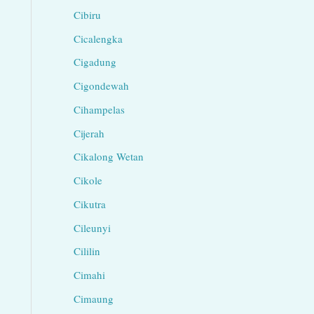
Cibiru
Cicalengka
Cigadung
Cigondewah
Cihampelas
Cijerah
Cikalong Wetan
Cikole
Cikutra
Cileunyi
Cililin
Cimahi
Cimaung